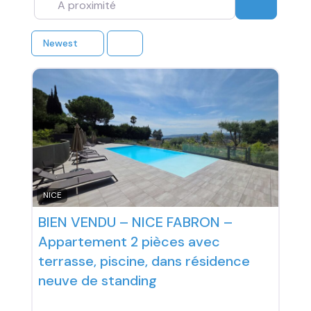
Recherc
Newest
NICE
BIEN VENDU – NICE FABRON –
Appartement 2 pièces avec
terrasse, piscine, dans résidence
neuve de standing