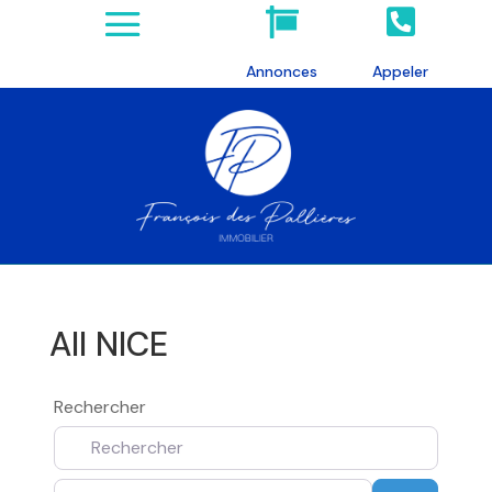


Annonces
Appeler
All NICE
Rechercher
A proximité