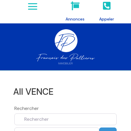


Annonces
Appeler
All VENCE
Rechercher
A proximité