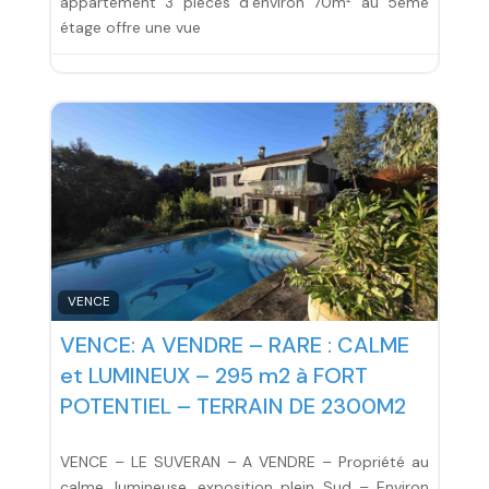
appartement 3 pièces d’environ 70m² au 5ème
étage offre une vue
VENCE
VENCE: A VENDRE – RARE : CALME
et LUMINEUX – 295 m2 à FORT
POTENTIEL – TERRAIN DE 2300M2
VENCE – LE SUVERAN – A VENDRE – Propriété au
calme, lumineuse, exposition plein Sud – Environ